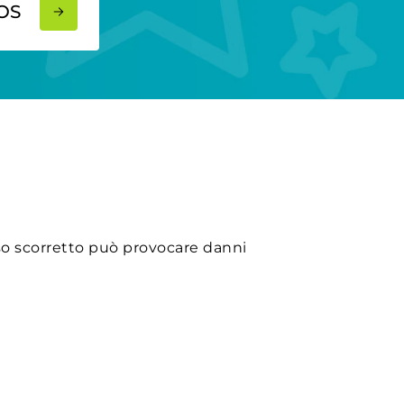
iOS
so scorretto può provocare danni