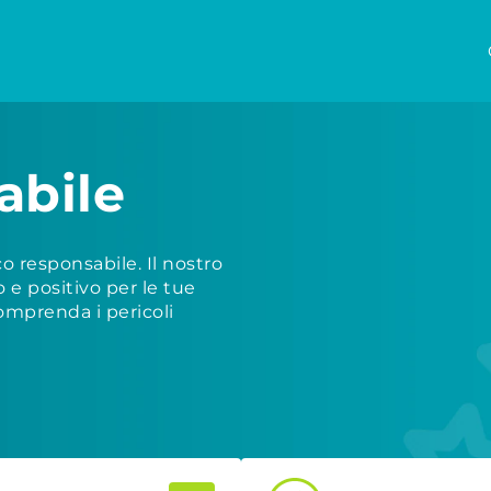
abile
co responsabile. Il nostro
e positivo per le tue
omprenda i pericoli