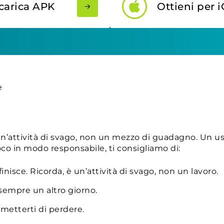
carica APK
Ottieni per 
e
un’attività di svago, non un mezzo di guadagno. Un u
ioco in modo responsabile, ti consigliamo di:
nisce. Ricorda, è un’attività di svago, non un lavoro.
 sempre un altro giorno.
metterti di perdere.