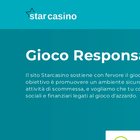
Gioco Respons
Il sito Starcasino sostiene con fervore il gio
obiettivo è promuovere un ambiente sicuro 
attività di scommessa, e vogliamo che tu c
sociali e finanziari legati al gioco d'azzardo.