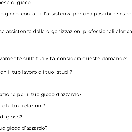
pese di gioco.
l tuo gioco, contatta l’assistenza per una possibile s
a assistenza dalle organizzazioni professionali elenca
tivamente sulla tua vita, considera queste domande:
on il tuo lavoro o i tuoi studi?
ione per il tuo gioco d’azzardo?
do le tue relazioni?
di gioco?
tuo gioco d’azzardo?