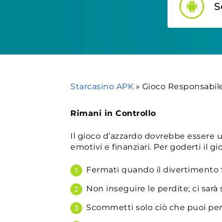
S
Starcasino APK
»
Gioco Responsabil
Rimani in Controllo
Il gioco d’azzardo dovrebbe essere 
emotivi e finanziari. Per goderti il g
Fermati quando il divertimento fi
Non inseguire le perdite; ci sarà
Scommetti solo ciò che puoi per