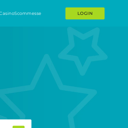
Casino
Scommesse
LOGIN