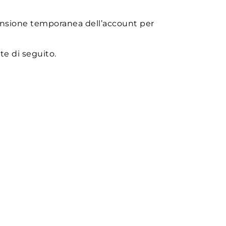
ospensione temporanea dell’account per
te di seguito.